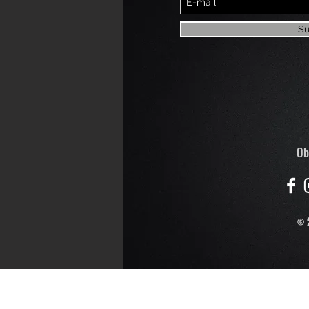
Su
Ob
© 