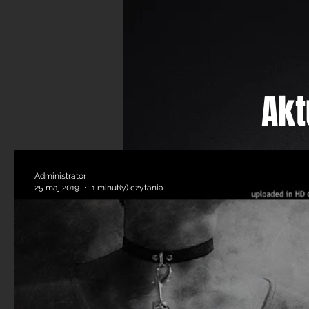
Akt
Administrator
25 maj 2019
1 minut(y) czytania